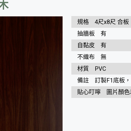
桃木
規格
4尺x8尺 合
抽牆板
有
自黏皮
有
不織布
無
材質
PVC
備註
訂製F1底板，
貼心叮嚀
圖片顏色