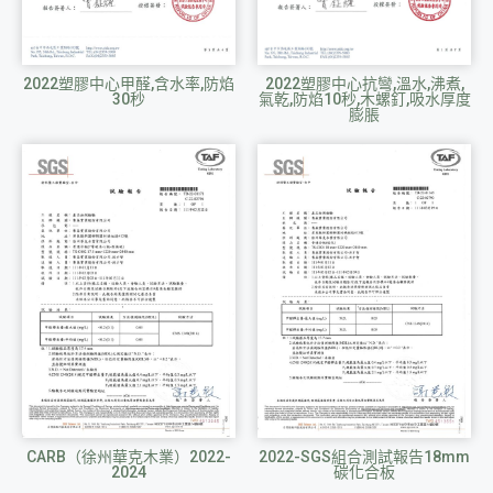
2022塑膠中心抗彎,溫水,沸煮,
2022塑膠中心甲醛,含水率,防焰
氣乾,防焰10秒,木螺釘,吸水厚度
30秒
膨脹
CARB（徐州華克木業）2022-
2022-SGS組合測試報告18mm
2024
碳化合板