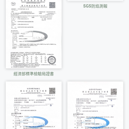
SGS防焰測報
經濟部標準檢驗局證書