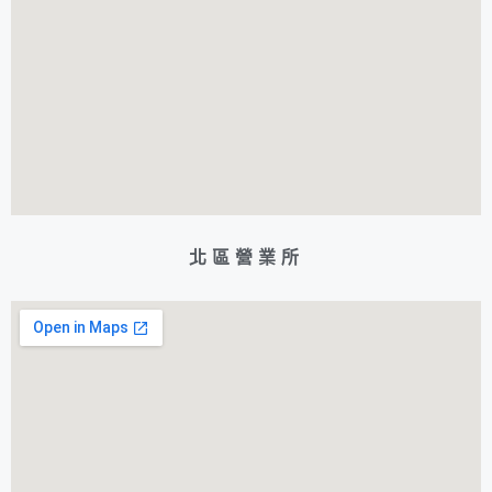
北區營業所