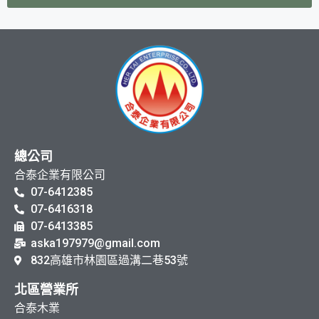
總公司
合泰企業有限公司
07-6412385
07-6416318
07-6413385
aska197979@gmail.com
832高雄市林園區過溝二巷53號
北區營業所
合泰木業