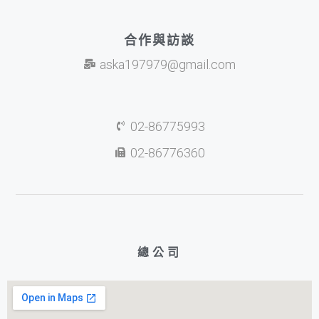
合作與訪談
aska197979@gmail.com
02-86775993
02-86776360
總公司