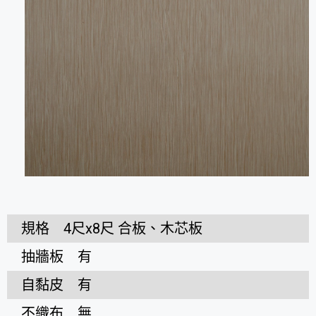
規格
4尺x8尺 合板、木芯板
抽牆板
有
自黏皮
有
不織布
無