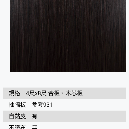
規格
4尺x8尺 合板、木芯板
抽牆板
參考931
自黏皮
有
不織布
無