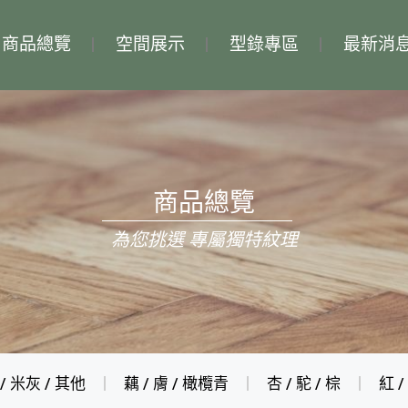
商品總覽
空間展示
型錄專區
最新消
商品總覽
為您挑選 專屬獨特紋理
 / 米灰 / 其他
藕 / 膚 / 橄欖青
杏 / 駝 / 棕
紅 /