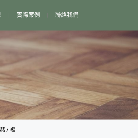
息
實際案例
聯絡我們
 赭 / 褐