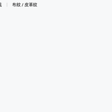
風
布紋 / 皮革紋