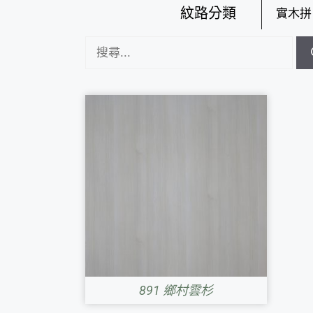
紋路分類
實木拼
891 鄉村雲杉